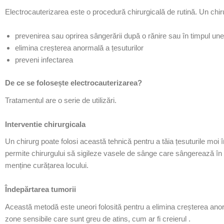
Electrocauterizarea este o procedură chirurgicală de rutină. Un chiru
prevenirea sau oprirea sângerării după o rănire sau în timpul unei 
elimina creșterea anormală a țesuturilor
preveni infectarea
De ce se folosește electrocauterizarea?
Tratamentul are o serie de utilizări.
Interventie chirurgicala
Un chirurg poate folosi această tehnică pentru a tăia țesuturile moi î
permite chirurgului să sigileze vasele de sânge care
sângerează
în 
menține curățarea locului.
Îndepărtarea tumorii
Această metodă este uneori folosită pentru a elimina creșterea anorm
zone sensibile care sunt greu de atins, cum ar fi
creierul
.