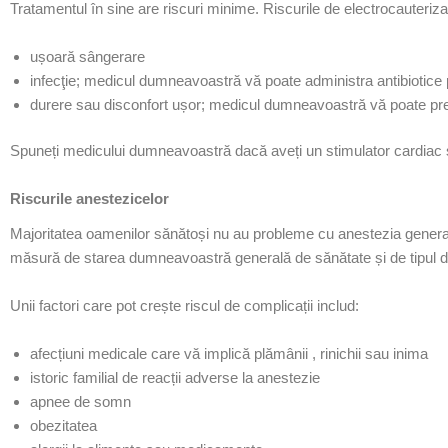
Tratamentul în sine are riscuri minime. Riscurile de electrocauteriza
ușoară sângerare
infecţie; medicul dumneavoastră vă poate administra antibiotice 
durere sau disconfort ușor; medicul dumneavoastră vă poate pr
Spuneți medicului dumneavoastră dacă aveți un
stimulator cardiac
Riscurile anestezicelor
Majoritatea oamenilor sănătoși nu au probleme cu
anestezia
general
măsură de starea dumneavoastră generală de sănătate și de tipul d
Unii factori care pot crește riscul de complicații includ:
afecțiuni medicale care vă implică
plămânii
,
rinichii
sau
inima
istoric familial
de reacții adverse la anestezie
apnee de somn
obezitatea