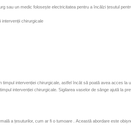
rg sau un medic folosește electricitatea pentru a încălzi țesutul pentr
intervenții chirurgicale
n timpul intervenției chirurgicale, astfel încât să poată avea acces la
timpul intervenției chirurgicale. Sigilarea vaselor de sânge ajută la pr
ală a țesuturilor, cum ar fi o
tumoare
. Această abordare este obișnu