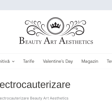
nitivă
Tarife
Valentine’s Day
Magazin
Te
ectrocauterizare