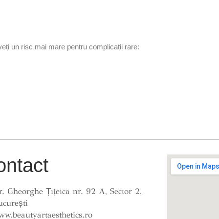
veți un risc mai mare pentru complicații rare:
ontact
r. Gheorghe Țițeica nr. 92 A, Sector 2,
ucurești
ww.beautyartaesthetics.ro