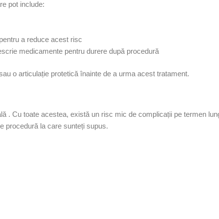
re pot include:
pentru a reduce acest risc
escrie
medicamente
pentru durere după procedură
sau o articulație
protetică
înainte de a urma acest tratament.
ă . Cu toate acestea, există un risc mic de complicații pe termen lun
e procedură la care sunteți supus.