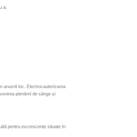
u a:
 un anumit loc. Electrocauterizarea
evenirea pierderii de sânge și
ită pentru excrescențe situate în