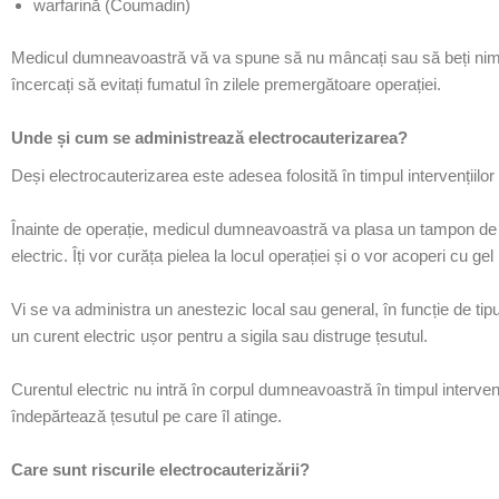
warfarină
(Coumadin)
Medicul dumneavoastră vă va spune să nu mâncați sau să beți nimi
încercați să evitați fumatul în zilele premergătoare operației.
Unde și cum se administrează electrocauterizarea?
Deși electrocauterizarea este adesea folosită în timpul intervențiilo
Înainte de operație, medicul dumneavoastră va plasa un tampon de î
electric. Îți vor curăța pielea la locul operației și o vor acoperi cu ge
Vi se va administra un anestezic local sau general, în funcție de ti
un curent electric ușor pentru a sigila sau distruge țesutul.
Curentul electric nu intră în corpul dumneavoastră în timpul intervenț
îndepărtează țesutul pe care îl atinge.
Care sunt riscurile electrocauterizării?