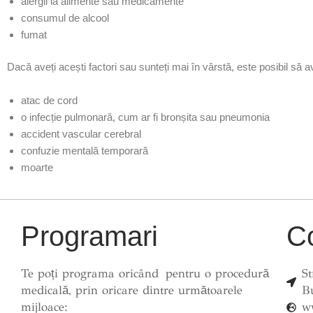
alergii la
alimente
sau
medicamente
consumul de alcool
fumat
Dacă aveți acești factori sau sunteți mai în vârstă, este posibil să a
atac de cord
o infecție pulmonară, cum ar fi
bronșita
sau
pneumonia
accident vascular cerebral
confuzie mentală temporară
moarte
Programari
C
Te poți programa oricând pentru o procedură
St
medicală, prin oricare dintre următoarele
B
mijloace:
w