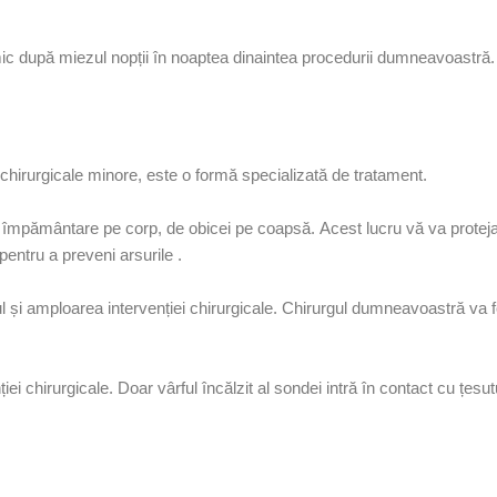
c după miezul nopții în noaptea dinaintea procedurii dumneavoastră.
r chirurgicale minore, este o formă specializată de tratament.
mpământare pe corp, de obicei pe coapsă. Acest lucru vă va proteja 
l pentru a preveni
arsurile
.
pul și amploarea intervenției chirurgicale. Chirurgul dumneavoastră va 
iei chirurgicale. Doar vârful încălzit al sondei intră în contact cu țesu