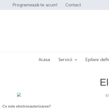
Skip
Programează-te acum!
Contact
to
content
Acasa
Servicii
Epilare defi
El
Ce este electrocauterizarea?