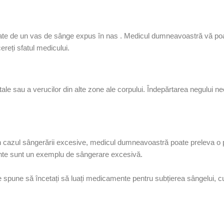
zate de un vas de sânge expus în
nas
. Medicul dumneavoastră vă poa
reți sfatul medicului.
tale
sau a
verucilor
din
alte zone
ale corpului. Îndepărtarea negului ne
În cazul sângerării excesive, medicul dumneavoastră poate preleva o
ente sunt un exemplu de sângerare excesivă.
 spune să încetați să luați
medicamente pentru subțierea sângelui,
cu