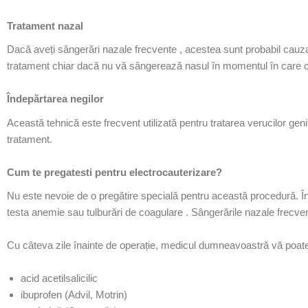
Tratament nazal
Dacă aveți
sângerări nazale
frecvente , acestea sunt probabil cau
tratament chiar dacă nu vă sângerează nasul în momentul în care ce
Îndepărtarea negilor
Această tehnică este frecvent utilizată pentru tratarea
verucilor geni
tratament.
Cum te pregatesti pentru electrocauterizare?
Nu este nevoie de o pregătire specială pentru această procedură. 
testa
anemie
sau
tulburări de coagulare
. Sângerările nazale frecv
Cu câteva zile înainte de operație, medicul dumneavoastră vă poate
acid acetilsalicilic
ibuprofen
(Advil, Motrin)