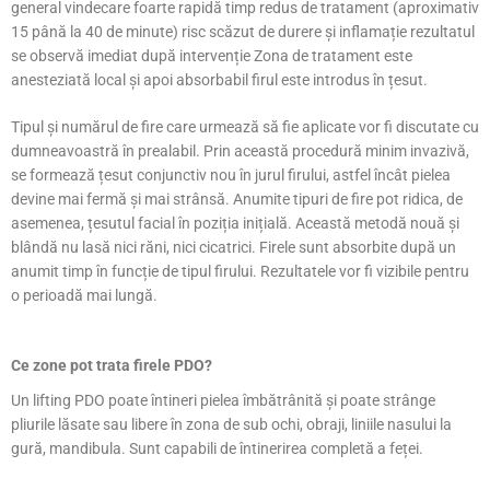
general vindecare foarte rapidă timp redus de tratament (aproximativ
15 până la 40 de minute) risc scăzut de durere și inflamație rezultatul
se observă imediat după intervenție Zona de tratament este
anesteziată local și apoi absorbabil firul este introdus în țesut.
Tipul și numărul de fire care urmează să fie aplicate vor fi discutate cu
dumneavoastră în prealabil. Prin această procedură minim invazivă,
se formează țesut conjunctiv nou în jurul firului, astfel încât pielea
devine mai fermă și mai strânsă. Anumite tipuri de fire pot ridica, de
asemenea, țesutul facial în poziția inițială. Această metodă nouă și
blândă nu lasă nici răni, nici cicatrici. Firele sunt absorbite după un
anumit timp în funcție de tipul firului. Rezultatele vor fi vizibile pentru
o perioadă mai lungă.
Ce zone pot trata firele PDO?
Un lifting PDO poate întineri pielea îmbătrânită și poate strânge
pliurile lăsate sau libere în zona de sub ochi, obraji, liniile nasului la
gură, mandibula. Sunt capabili de întinerirea completă a feței.