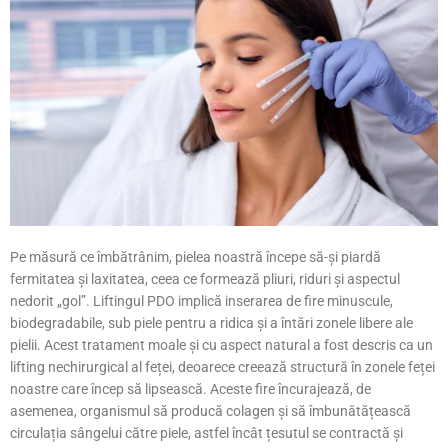
Pe măsură ce îmbătrânim, pielea noastră începe să-și piardă
fermitatea și laxitatea, ceea ce formează pliuri, riduri și aspectul
nedorit „gol”. Liftingul PDO implică inserarea de fire minuscule,
biodegradabile, sub piele pentru a ridica și a întări zonele libere ale
pielii. Acest tratament moale și cu aspect natural a fost descris ca un
lifting nechirurgical al feței, deoarece creează structură în zonele feței
noastre care încep să lipsească. Aceste fire încurajează, de
asemenea, organismul să producă colagen și să îmbunătățească
circulația sângelui către piele, astfel încât țesutul se contractă și