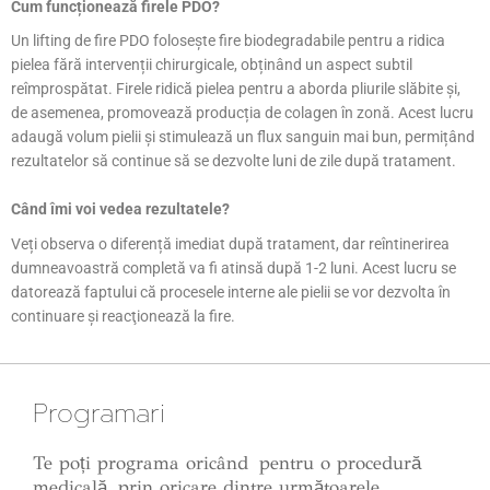
Cum funcționează firele PDO?
Un lifting de fire PDO folosește fire biodegradabile pentru a ridica
pielea fără intervenții chirurgicale, obținând un aspect subtil
reîmprospătat. Firele ridică pielea pentru a aborda pliurile slăbite și,
de asemenea, promovează producția de colagen în zonă. Acest lucru
adaugă volum pielii și stimulează un flux sanguin mai bun, permițând
rezultatelor să continue să se dezvolte luni de zile după tratament.
Când îmi voi vedea rezultatele?
Veți observa o diferență imediat după tratament, dar reîntinerirea
dumneavoastră completă va fi atinsă după 1-2 luni. Acest lucru se
datorează faptului că procesele interne ale pielii se vor dezvolta în
continuare și reacţionează la fire.
Programari
Te poți programa oricând pentru o procedură
medicală, prin oricare dintre următoarele