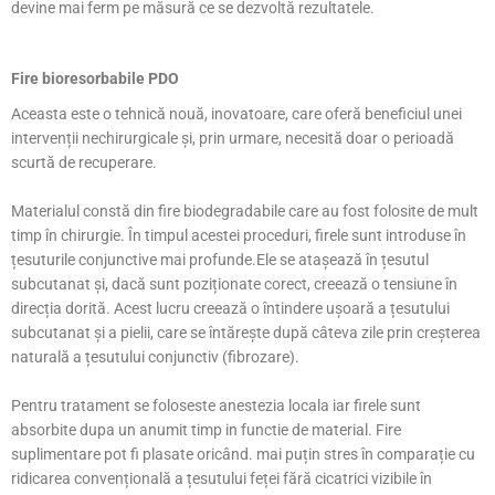
devine mai ferm pe măsură ce se dezvoltă rezultatele.
Fire bioresorbabile PDO
Aceasta este o tehnică nouă, inovatoare, care oferă beneficiul unei
intervenții nechirurgicale și, prin urmare, necesită doar o perioadă
scurtă de recuperare.
Materialul constă din fire biodegradabile care au fost folosite de mult
timp în chirurgie. În timpul acestei proceduri, firele sunt introduse în
țesuturile conjunctive mai profunde.Ele se atașează în țesutul
subcutanat și, dacă sunt poziționate corect, creează o tensiune în
direcția dorită. Acest lucru creează o întindere ușoară a țesutului
subcutanat și a pielii, care se întărește după câteva zile prin creșterea
naturală a țesutului conjunctiv (fibrozare).
Pentru tratament se foloseste anestezia locala iar firele sunt
absorbite dupa un anumit timp in functie de material. Fire
suplimentare pot fi plasate oricând. mai puțin stres în comparație cu
ridicarea convențională a țesutului feței fără cicatrici vizibile în