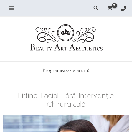
Skip
Search
to
content
Programează-te acum!
Lifting Facial Fără Intervenție
Chirurgicală