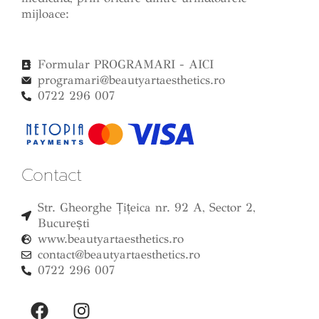
mijloace:
Formular PROGRAMARI - AICI
programari@beautyartaesthetics.ro
0722 296 007
Contact
Str. Gheorghe Țițeica nr. 92 A, Sector 2,
București
www.beautyartaesthetics.ro
contact@beautyartaesthetics.ro
0722 296 007
F
I
a
n