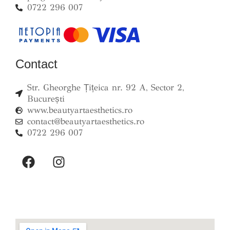
0722 296 007
Contact
Str. Gheorghe Țițeica nr. 92 A, Sector 2,
București
www.beautyartaesthetics.ro
contact@beautyartaesthetics.ro
0722 296 007
F
I
a
n
c
s
e
t
b
a
o
g