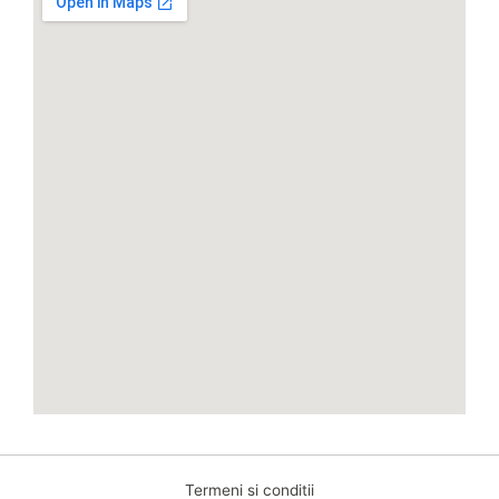
o
r
k
a
m
Termeni si conditii