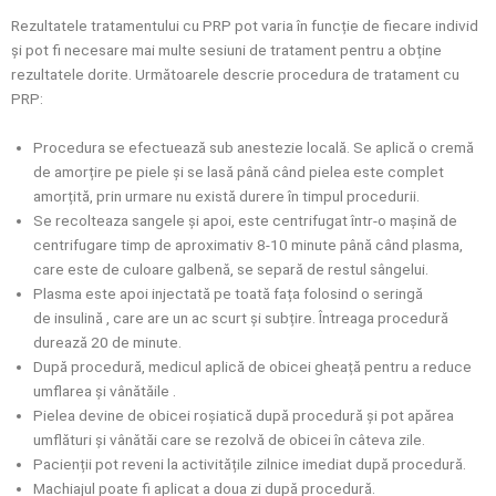
Rezultatele tratamentului cu PRP pot varia în funcție de fiecare individ
și pot fi necesare mai multe sesiuni de tratament pentru a obține
rezultatele dorite. Următoarele descrie procedura de tratament cu
PRP:
Procedura se efectuează sub anestezie locală. Se aplică o cremă
de amorțire pe piele și se lasă până când pielea este complet
amorțită, prin urmare nu există
durere
în timpul procedurii.
Se recolteaza sangele și apoi, este centrifugat într-o mașină de
centrifugare timp de aproximativ 8-10 minute până când plasma,
care este de culoare galbenă, se separă de restul sângelui.
Plasma este apoi injectată pe toată fața folosind o seringă
de
insulină
, care are un ac scurt și subțire. Întreaga procedură
durează 20 de minute.
După procedură, medicul aplică de obicei gheață pentru a reduce
umflarea și
vânătăile
.
Pielea devine de obicei roșiatică după procedură și pot apărea
umflături și
vânătăi
care se rezolvă de obicei în câteva zile.
Pacienții pot reveni la activitățile zilnice imediat după procedură.
Machiajul
poate fi aplicat a doua zi după procedură.