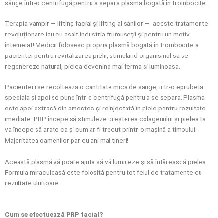
sânge într-o centrifugă pentru a separa plasma bogată în trombocite.
Terapia vampir — lifting facial și lifting al sânilor — aceste tratamente
revoluționare iau cu asalt industria frumuseții și pentru un motiv
întemeiat! Medicii folosesc propria plasmă bogată în trombocite a
pacientei pentru revitalizarea pielii, stimuland organismul sa se
regenereze natural, pielea devenind mai ferma si luminoasa.
Pacientei i se recolteaza o cantitate mica de sange, intr-o eprubeta
speciala și apoi se pune într-o centrifugă pentru a se separa. Plasma
este apoi extrasă din amestec și reinjectată în piele pentru rezultate
imediate. PRP începe să stimuleze creșterea colagenului și pielea ta
va începe să arate ca și cum ar fi trecut printr-o mașină a timpului.
Majoritatea oamenilor par cu ani mai tineri!
Această plasmă vă poate ajuta să vă lumineze și să întărească pielea.
Formula miraculoasă este folosită pentru tot felul de tratamente cu
rezultate uluitoare.
Cum se efectuează PRP facial?