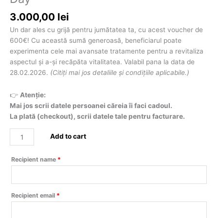
Day
quantity
3.000,00
lei
Un dar ales cu grijă pentru jumătatea ta, cu acest voucher de
600€! Cu această sumă generoasă, beneficiarul poate
experimenta cele mai avansate tratamente pentru a revitaliza
aspectul și a-și recăpăta vitalitatea. Valabil pana la data de
28.02.2026.
(Citiți mai jos detaliile și condițiile aplicabile.)
👉
Atenție:
Mai jos scrii datele persoanei căreia îi faci cadoul.
La plată (checkout), scrii datele tale pentru facturare.
Add to cart
Recipient name
*
Recipient email
*