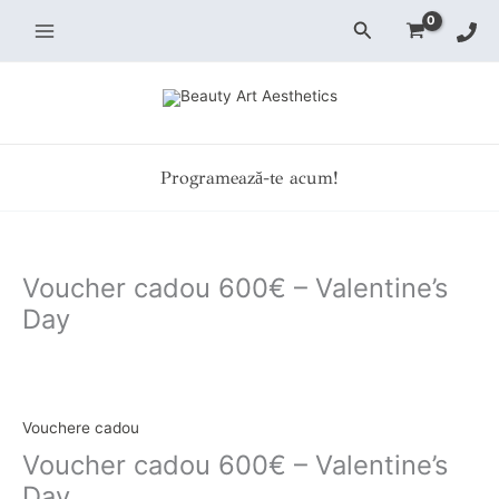
Skip
Search
to
content
Programează-te acum!
Voucher cadou 600€ – Valentine’s
Day
Voucher
cadou
600€
Vouchere cadou
-
Voucher cadou 600€ – Valentine’s
Valentine's
Day