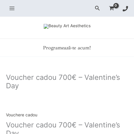
Skip
Search
to
content
Programează-te acum!
Voucher cadou 700€ – Valentine’s
Day
Voucher
cadou
700€
Vouchere cadou
-
Voucher cadou 700€ – Valentine’s
Valentine's
Day