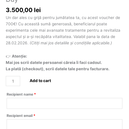
Day
quantity
3.500,00
lei
Un dar ales cu grijă pentru jumătatea ta, cu acest voucher de
700€! Cu această sumă generoasă, beneficiarul poate
experimenta cele mai avansate tratamente pentru a revitaliza
aspectul și a-și recăpăta vitalitatea. Valabil pana la data de
28.02.2026.
(Citiți mai jos detaliile și condițiile aplicabile.)
👉
Atenție:
Mai jos scrii datele persoanei căreia îi faci cadoul.
La plată (checkout), scrii datele tale pentru facturare.
Add to cart
Recipient name
*
Recipient email
*